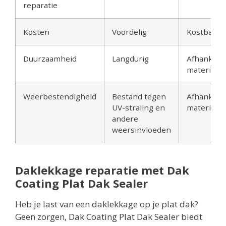
reparatie
Kosten
Voordelig
Kostbaar
Duurzaamheid
Langdurig
Afhankelij
materiaal
Weerbestendigheid
Bestand tegen
Afhankelij
UV-straling en
materiaal
andere
weersinvloeden
Daklekkage reparatie met Dak
Coating Plat Dak Sealer
Heb je last van een daklekkage op je plat dak?
Geen zorgen, Dak Coating Plat Dak Sealer biedt