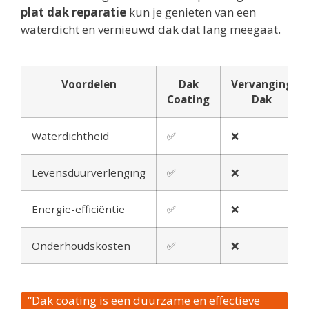
plat dak reparatie
kun je genieten van een
waterdicht en vernieuwd dak dat lang meegaat.
Voordelen
Dak
Vervanging
Coating
Dak
Waterdichtheid
✅
❌
Levensduurverlenging
✅
❌
Energie-efficiëntie
✅
❌
Onderhoudskosten
✅
❌
“Dak coating is een duurzame en effectieve